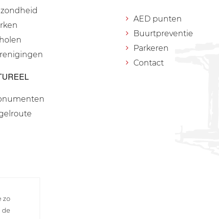
zondheid
AED punten
rken
Buurtpreventie
holen
Parkeren
renigingen
Contact
TUREEL
onumenten
gelroute
e zo
n de