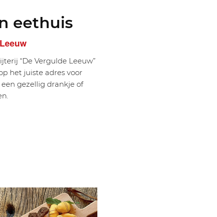
n eethuis
 Leeuw
ijterij “De Vergulde Leeuw”
op het juiste adres voor
 een gezellig drankje of
en.