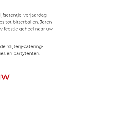
jfsetentje, verjaardag,
es tot bitterballen. Jaren
w feestje geheel naar uw
 “slijterij-catering-
ies en partytenten.
uw