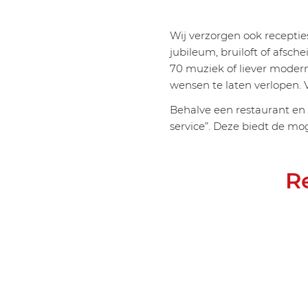
Wij verzorgen ook recepties
jubileum, bruiloft of afsche
70 muziek of liever modern
wensen te laten verlopen. 
Behalve een restaurant en c
service”. Deze biedt de mog
R