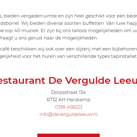
, bieden vergaderruimte en zijn heel geschikt voor een bedri
idsborrel. Wij bieden diverse soorten buffetten. Van luxe hapj
e top 40 muziek. Er zijn bij ons talloze mogelijkheden om u
Vraagt u ons gerust naar de mogelijkheden.
afé beschikken wij ook over een slijterij met een bijbehorende
elijkheid voor het huren van verschillende types tapinstallat
estaurant De Vergulde Lee
Dorpsstraat 134
6732 AH Harskamp
0318-456223
info@deverguldeleeuw.nl