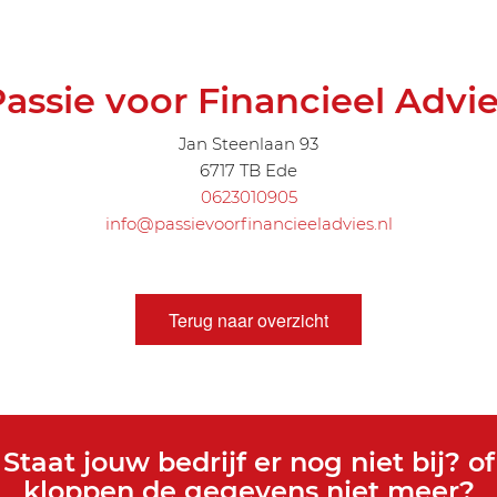
assie voor Financieel Advi
Jan Steenlaan 93
6717 TB Ede
0623010905
info@passievoorfinancieeladvies.nl
Terug naar overzicht
Staat jouw bedrijf er nog niet bij? of
kloppen de gegevens niet meer?