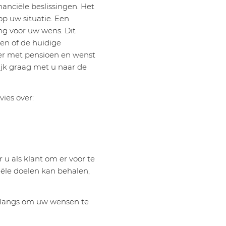
anciële beslissingen. Het
op uw situatie. Een
ng voor uw wens. Dit
en of de huidige
rder met pensioen en wenst
ijk graag met u naar de
vies over:
 u als klant om er voor te
iële doelen kan behalen,
u langs om uw wensen te