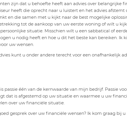
n zijn dat u behoefte heeft aan advies over belangrijke fin
viseur heeft die oprecht naar u luistert en het advies afstemt 
kt en die samen met u kijkt naar de best mogelijke oplossi
rekking tot de aankoop van uw eerste woning of wilt u kijk
persoonlijke situatie. Misschien wilt u een sabbatical of ee
ogen u nodig heeft en hoe u dit het beste kan bereiken. Ik k
 voor uw wensen.
advies kunt u onder andere terecht voor een onafhankelijk ad
s passie één van de kernwaarde van mijn bedrijf. Passie voor
ijgt dat is afgestemd op uw situatie en waarmee u uw financ
len over uw financiële situatie.
goed gesprek over uw financiële wensen? Ik kom graag bij 