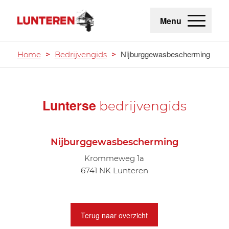
Menu
Nijburggewasbescherming
Home
>
Bedrijvengids
>
Lunterse
bedrijvengids
Nijburggewasbescherming
Krommeweg 1a
6741 NK Lunteren
Terug naar overzicht