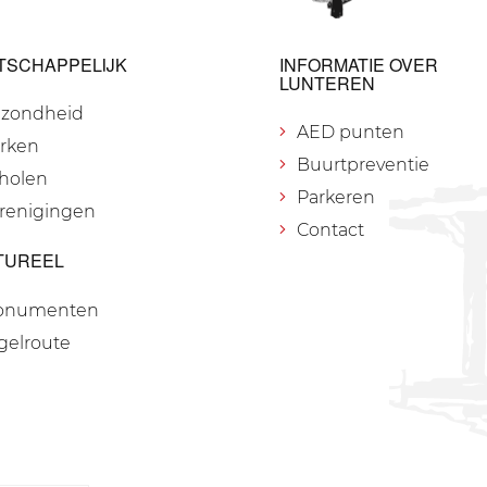
TSCHAPPELIJK
INFORMATIE OVER
LUNTEREN
zondheid
AED punten
rken
Buurtpreventie
holen
Parkeren
renigingen
Contact
TUREEL
onumenten
gelroute