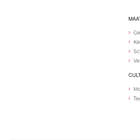
MAA
Ge
Ke
Sc
Ve
CUL
M
Te