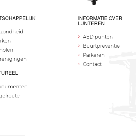
TSCHAPPELIJK
INFORMATIE OVER
LUNTEREN
zondheid
AED punten
rken
Buurtpreventie
holen
Parkeren
renigingen
Contact
TUREEL
onumenten
gelroute