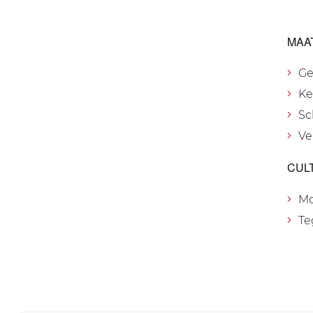
MAA
Ge
Ke
Sc
Ve
CUL
M
Te