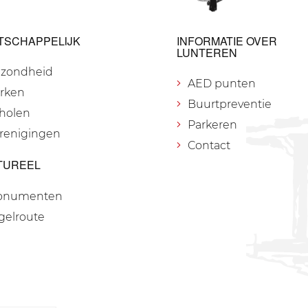
TSCHAPPELIJK
INFORMATIE OVER
LUNTEREN
zondheid
AED punten
rken
Buurtpreventie
holen
Parkeren
renigingen
Contact
TUREEL
onumenten
gelroute