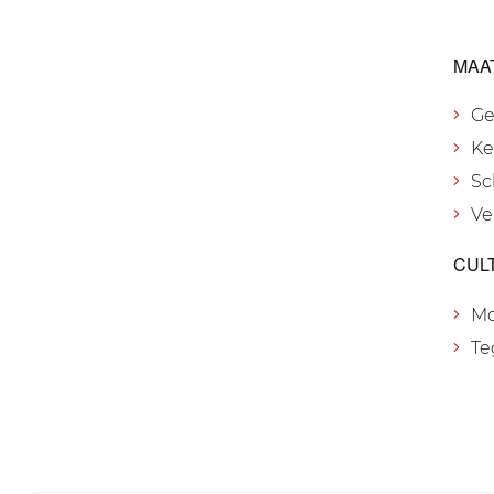
MAA
Ge
Ke
Sc
Ve
CUL
M
Te