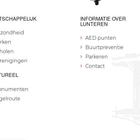
TSCHAPPELIJK
INFORMATIE OVER
LUNTEREN
zondheid
AED punten
rken
Buurtpreventie
holen
Parkeren
renigingen
Contact
TUREEL
onumenten
gelroute