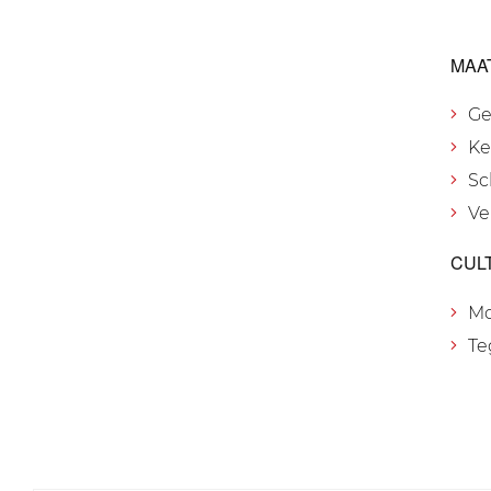
MAA
Ge
Ke
Sc
Ve
CUL
M
Te