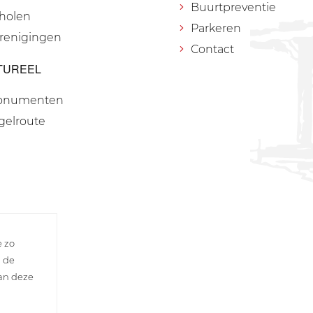
Buurtpreventie
holen
Parkeren
renigingen
Contact
TUREEL
onumenten
gelroute
e zo
n de
van deze