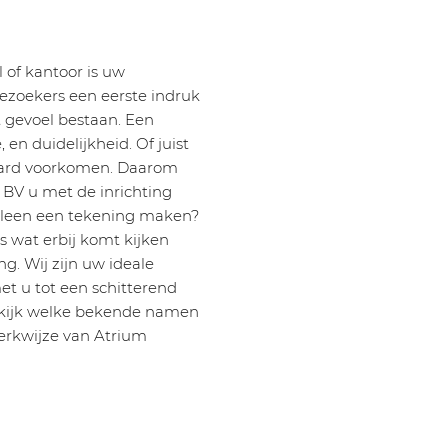
 of kantoor is uw
bezoekers een eerste indruk
it gevoel bestaan. Een
 en duidelijkheid. Of juist
eraard voorkomen. Daarom
 BV u met de inrichting
Alleen een tekening maken?
es wat erbij komt kijken
g. Wij zijn uw ideale
t u tot een schitterend
n kijk welke bekende namen
erkwijze van Atrium