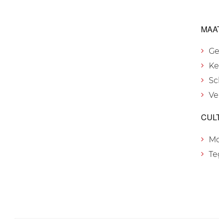
MAA
Ge
Ke
Sc
Ve
CUL
M
Te