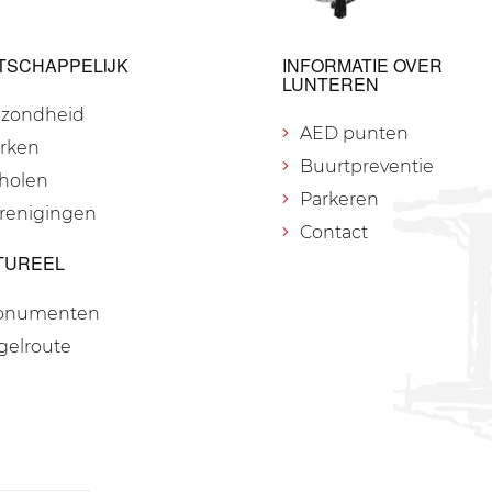
TSCHAPPELIJK
INFORMATIE OVER
LUNTEREN
zondheid
AED punten
rken
Buurtpreventie
holen
Parkeren
renigingen
Contact
TUREEL
onumenten
gelroute